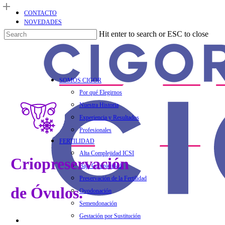
Skip
CONTACTO
to
NOVEDADES
main
Hit enter to search or ESC to close
content
Close
Search
Menu
SOMOS CIGOR
Por qué Elegirnos
Nuestra Historia
Experiencia y Resultados
Profesionales
FERTILIDAD
Alta Complejidad ICSI
Criopreservación
Baja Complejidad
Preservación de la Fertilidad
de Óvulos.
Ovodonación
Semendonación
Gestación por Sustitución