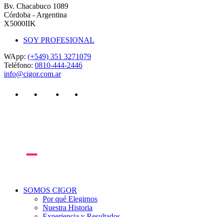
Bv. Chacabuco 1089
Córdoba - Argentina
X5000IIK
SOY PROFESIONAL
WApp:
(+549) 351 3271079
Teléfono:
0810-444-2446
info@cigor.com.ar
youtube
spotify
facebook
instagram
Close
SOMOS CIGOR
Menu
Por qué Elegirnos
Nuestra Historia
Experiencia y Resultados