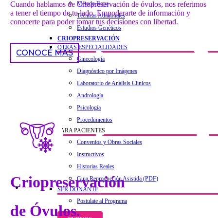
Cuando hablamos de Criopreservación de óvulos, nos referimos
Método Ropa
a tener el tiempo de tu lado. Empoderarte de información y
Técnicas Adicionales
conocerte para poder tomar tus decisiones con libertad.
Estudios Genéticos
CRIOPRESERVACIÓN
OTRAS ESPECIALIDADES
CONOCÉ MÁS
Ginecología
Diagnóstico por Imágenes
Laboratorio de Análisis Clínicos
Andrología
Psicología
Procedimientos
PARA PACIENTES
Convenios y Obras Sociales
Instructivos
Historias Reales
Criopreservación
Guia Reproducción Asistida (PDF)
SER DONANTE
Postulate al Programa
de Óvulos.