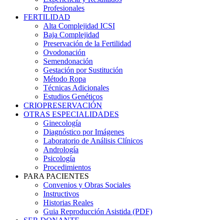
Profesionales
FERTILIDAD
Alta Complejidad ICSI
Baja Complejidad
Preservación de la Fertilidad
Ovodonación
Semendonación
Gestación por Sustitución
Método Ropa
Técnicas Adicionales
Estudios Genéticos
CRIOPRESERVACIÓN
OTRAS ESPECIALIDADES
Ginecología
Diagnóstico por Imágenes
Laboratorio de Análisis Clínicos
Andrología
Psicología
Procedimientos
PARA PACIENTES
Convenios y Obras Sociales
Instructivos
Historias Reales
Guia Reproducción Asistida (PDF)